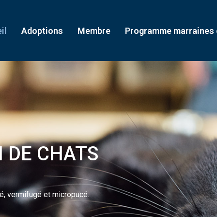
il
Adoptions
Membre
Programme marraines e
N DE CHATS
sé, vermifugé et micropucé.