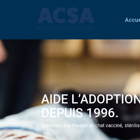
Accue
AIDE L’ADOPTIO
DEPUIS 1996.
Ramenez à la maison un chat vacciné, stérili